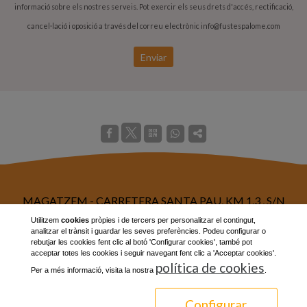
informació sobre els nostres serveis. Pot exercir els seus drets d'accés, rectificació,
cancel·lació i oposició a través del correu electrònic
info@fustespalome.com
Enviar
MAGATZEM - CARRETERA SANTA PAU, KM 1.3 , S/N
17800 - OLOT (GIRONA)
Utilitzem
cookies
pròpies i de tercers per personalitzar el contingut,
analitzar el trànsit i guardar les seves preferències. Podeu configurar o
TELÈFON: 972268909 / 659922796
rebutjar les cookies fent clic al botó 'Configurar cookies', també pot
acceptar totes les cookies i seguir navegant fent clic a 'Acceptar cookies'.
MAIL:
info@fustespalome.com
política de cookies
Per a més informació, visita la nostra
.
Avís Legal
Configurar