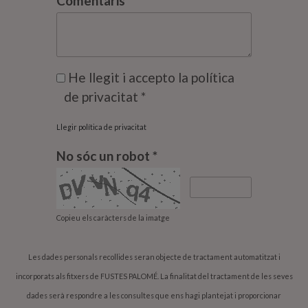
Comentaris *
He llegit i accepto la política
de privacitat *
Llegir política de privacitat
No sóc un robot *
Copieu els caràcters de la imatge
Les dades personals recollides seran objecte de tractament automatitzat i
incorporats als fitxers de FUSTES PALOMÉ. La finalitat del tractament de les seves
dades serà respondre a les consultes que ens hagi plantejat i proporcionar