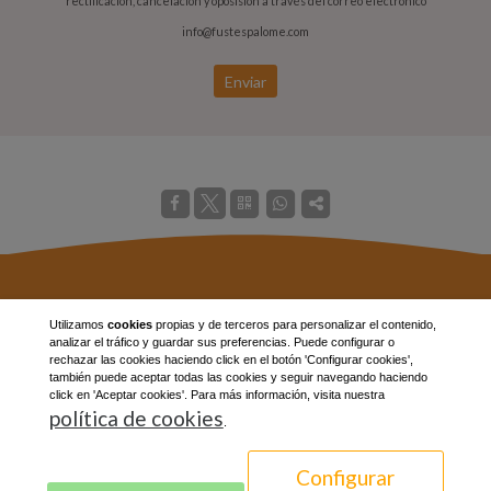
rectificación, cancelación y oposisión a través del correo electrónico
info@fustespalome.com
Enviar
ALMACÉN - CARRETERA SANTA PAU, KM 1.3 , S/N
Utilizamos
cookies
propias y de terceros para personalizar el contenido,
analizar el tráfico y guardar sus preferencias. Puede configurar o
17800 - OLOT (GIRONA)
rechazar las cookies haciendo click en el botón 'Configurar cookies',
también puede aceptar todas las cookies y seguir navegando haciendo
TELÉFONO: 972268909 / 659922796
click en 'Aceptar cookies'. Para más información, visita nuestra
política de cookies
MAIL:
info@fustespalome.com
.
Aviso Legal
Configurar
Política de privacidad